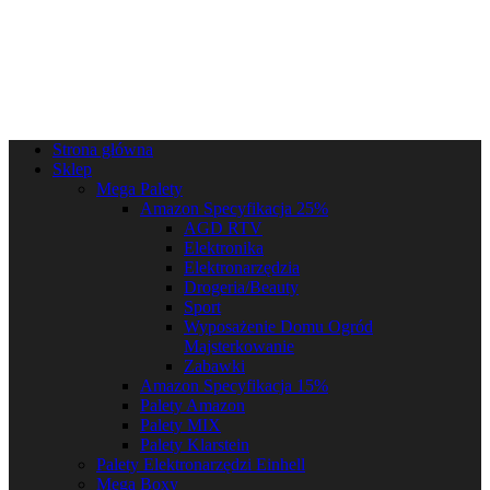
Strona główna
Sklep
Mega Palety
Amazon Specyfikacja 25%
AGD RTV
Elektronika
Elektronarzędzia
Drogeria/Beauty
Sport
Wyposażenie Domu Ogród
Majsterkowanie
Zabawki
Amazon Specyfikacja 15%
Palety Amazon
Palety MIX
Palety Klarstein
Palety Elektronarzędzi Einhell
Mega Boxy