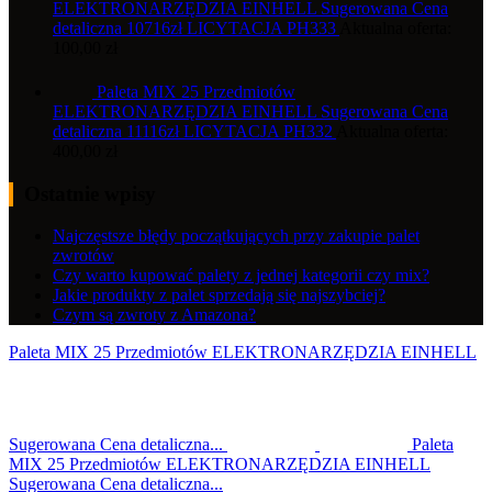
ELEKTRONARZĘDZIA EINHELL Sugerowana Cena
detaliczna 10716zł LICYTACJA PH333
Aktualna oferta:
100,00
zł
Paleta MIX 25 Przedmiotów
ELEKTRONARZĘDZIA EINHELL Sugerowana Cena
detaliczna 11116zł LICYTACJA PH332
Aktualna oferta:
400,00
zł
Ostatnie wpisy
Najczęstsze błędy początkujących przy zakupie palet
zwrotów
Czy warto kupować palety z jednej kategorii czy mix?
Jakie produkty z palet sprzedają się najszybciej?
Czym są zwroty z Amazona?
Paleta MIX 25 Przedmiotów ELEKTRONARZĘDZIA EINHELL
Sugerowana Cena detaliczna...
Paleta
MIX 25 Przedmiotów ELEKTRONARZĘDZIA EINHELL
Sugerowana Cena detaliczna...