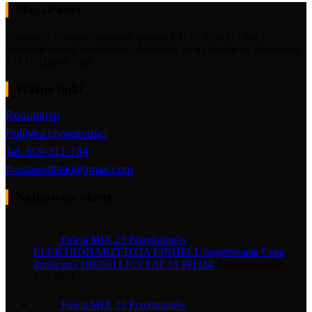
MegaPalety
Copyright © https://megapalety.com- F.H.U. Dawid Fiłek |
Wszelkie prawa zastrzeżone | Materiały na tej stronie są własnością
F.H.U. Dawid Fiłek
Ważne linki
Regulamin
Polityka prywatności
Tel. 609-311-734
fhudawidfilek@gmail.com
Najnowsze oferty
Paleta MIX 25 Przedmiotów
ELEKTRONARZĘDZIA EINHELL Sugerowana Cena
detaliczna 10926zł LICYTACJA PH334
Aktualna oferta:
120,00
zł
Paleta MIX 25 Przedmiotów