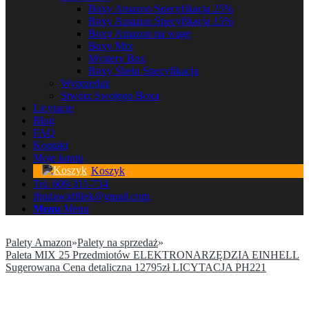
Boxy Amazon Specyfikacja 25%
Boxy Amazon Specyfikacja 15%
Boxy Amazon na wagę
Boxy Mix
Mystery Box
Boxy Shein Specyfikacja
Wyprzedaż
Stwórz Swojego Boxa
Licytacje
Blog
FAQ
Kontakt
Moje konto
Koszyk
Tel. 609-311-734
fhudawidfilek@gmail.com
Menu
Menu
Palety Amazon
»
Palety na sprzedaż
»
Paleta MIX 25 Przedmiotów ELEKTRONARZĘDZIA EINHELL
Sugerowana Cena detaliczna 12795zł LICYTACJA PH221