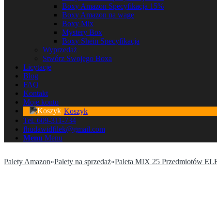
Boxy Amazon Specyfikacja 15%
Boxy Amazon na wagę
Boxy Mix
Mystery Box
Boxy Shein Specyfikacja
Wyprzedaż
Stwórz Swojego Boxa
Licytacje
Blog
FAQ
Kontakt
Moje konto
Koszyk
Tel. 609-311-734
fhudawidfilek@gmail.com
Menu
Menu
Palety Amazon
»
Palety na sprzedaż
»
Paleta MIX 25 Przedmiotów 