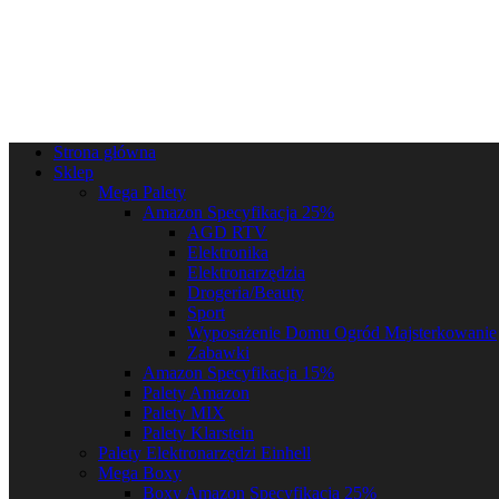
Strona główna
Sklep
Mega Palety
Amazon Specyfikacja 25%
AGD RTV
Elektronika
Elektronarzędzia
Drogeria/Beauty
Sport
Wyposażenie Domu Ogród Majsterkowanie
Zabawki
Amazon Specyfikacja 15%
Palety Amazon
Palety MIX
Palety Klarstein
Palety Elektronarzędzi Einhell
Mega Boxy
Boxy Amazon Specyfikacja 25%