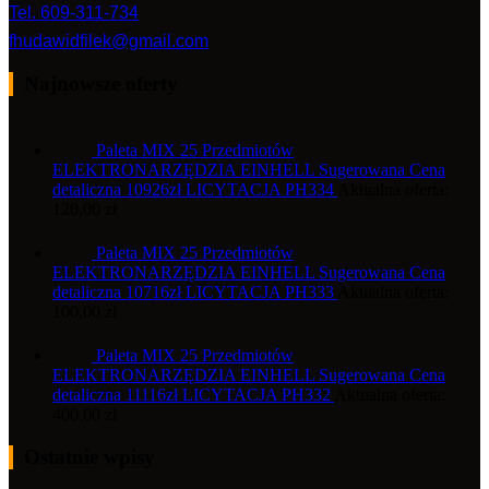
Tel. 609-311-734
fhudawidfilek@gmail.com
Najnowsze oferty
Paleta MIX 25 Przedmiotów
ELEKTRONARZĘDZIA EINHELL Sugerowana Cena
detaliczna 10926zł LICYTACJA PH334
Aktualna oferta:
120,00
zł
Paleta MIX 25 Przedmiotów
ELEKTRONARZĘDZIA EINHELL Sugerowana Cena
detaliczna 10716zł LICYTACJA PH333
Aktualna oferta:
100,00
zł
Paleta MIX 25 Przedmiotów
ELEKTRONARZĘDZIA EINHELL Sugerowana Cena
detaliczna 11116zł LICYTACJA PH332
Aktualna oferta:
400,00
zł
Ostatnie wpisy