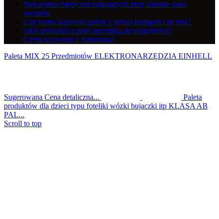
Najczęstsze błędy początkujących przy zakupie palet
zwrotów
Czy warto kupować palety z jednej kategorii czy mix?
Jakie produkty z palet sprzedają się najszybciej?
Czym są zwroty z Amazona?
Paleta MIX 25 Przedmiotów ELEKTRONARZĘDZIA EINHELL
Sugerowana Cena detaliczna...
Paleta
produktów dla dzieci typu foteliki wózki bujaczki itp KLASA AB
PAL...
Scroll to top