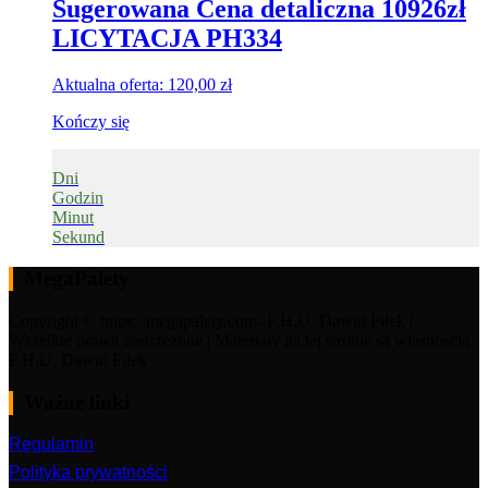
Sugerowana Cena detaliczna 10926zł
LICYTACJA PH334
Aktualna oferta:
120,00
zł
Kończy się
Dni
Godzin
Minut
Sekund
MegaPalety
Copyright © https://megapalety.com- F.H.U. Dawid Fiłek |
Wszelkie prawa zastrzeżone | Materiały na tej stronie są własnością
F.H.U. Dawid Fiłek
Ważne linki
Regulamin
Polityka prywatności