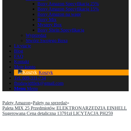
Boxy Amazon Specyfikacja 25%
Boxy Amazon Specyfikacja 15%
Boxy Amazon na wagę
Boxy Mix
Mystery Box
Boxy Shein Specyfikacja
Wyprzedaż
Stwórz Swojego Boxa
Licytacje
Blog
FAQ
Kontakt
Moje konto
Koszyk
Tel. 609-311-734
fhudawidfilek@gmail.com
Menu
Menu
Palety Amazon
»
Palety na sprzedaż
»
Paleta MIX 25 Przedmiotów ELEKTRONARZĘDZIA EINHELL
Sugerowana Cena detaliczna 13791zł LICYTACJA PH259