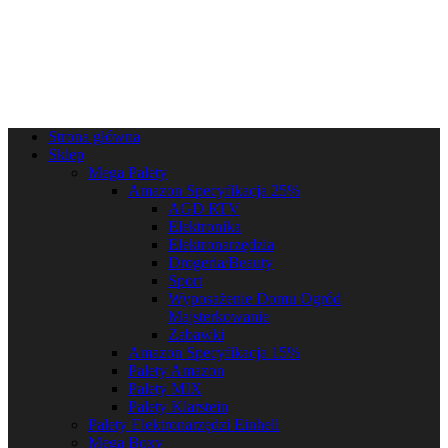
Strona główna
Sklep
Mega Palety
Amazon Specyfikacja 25%
AGD RTV
Elektronika
Elektronarzędzia
Drogeria/Beauty
Sport
Wyposażenie Domu Ogród
Majsterkowanie
Zabawki
Amazon Specyfikacja 15%
Palety Amazon
Palety MIX
Palety Klarstein
Palety Elektronarzędzi Einhell
Mega Boxy