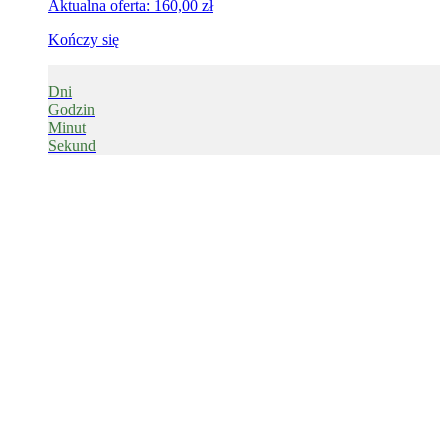
Aktualna oferta:
160,00
zł
Kończy się
Dni
Godzin
Minut
Sekund