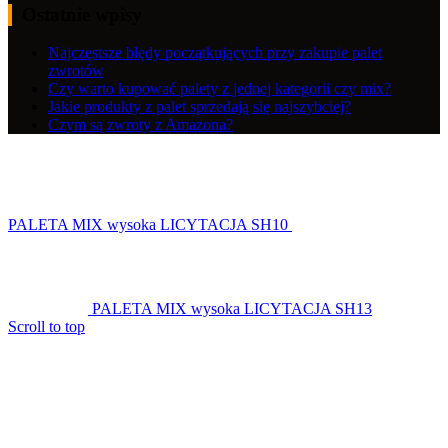
Ostatnie wpisy
Najczęstsze błędy początkujących przy zakupie palet
zwrotów
Czy warto kupować palety z jednej kategorii czy mix?
Jakie produkty z palet sprzedają się najszybciej?
Czym są zwroty z Amazona?
PALETA MIX wysoka LICYTACJA SH10
PALETA MIX wysoka LICYTACJA SH13
Scroll to top