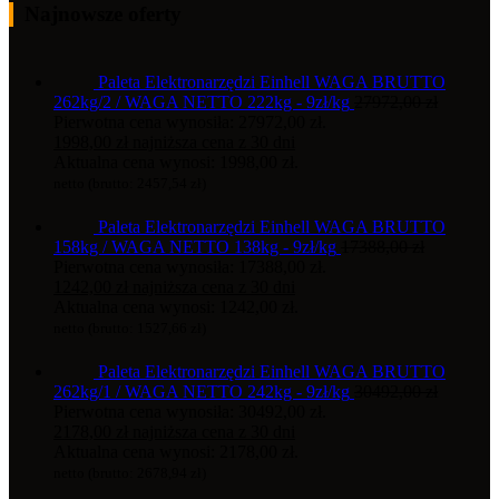
Najnowsze oferty
Paleta Elektronarzędzi Einhell WAGA BRUTTO
262kg/2 / WAGA NETTO 222kg - 9zł/kg
27972,00
zł
Pierwotna cena wynosiła: 27972,00 zł.
1998,00
zł
najniższa cena z 30 dni
Aktualna cena wynosi: 1998,00 zł.
netto (brutto:
2457,54
zł
)
Paleta Elektronarzędzi Einhell WAGA BRUTTO
158kg / WAGA NETTO 138kg - 9zł/kg
17388,00
zł
Pierwotna cena wynosiła: 17388,00 zł.
1242,00
zł
najniższa cena z 30 dni
Aktualna cena wynosi: 1242,00 zł.
netto (brutto:
1527,66
zł
)
Paleta Elektronarzędzi Einhell WAGA BRUTTO
262kg/1 / WAGA NETTO 242kg - 9zł/kg
30492,00
zł
Pierwotna cena wynosiła: 30492,00 zł.
2178,00
zł
najniższa cena z 30 dni
Aktualna cena wynosi: 2178,00 zł.
netto (brutto:
2678,94
zł
)