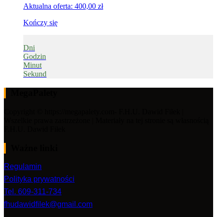
Aktualna oferta:
400,00
zł
Kończy się
Dni
Godzin
Minut
Sekund
MegaPalety
Copyright © https://megapalety.com- F.H.U. Dawid Fiłek |
Wszelkie prawa zastrzeżone | Materiały na tej stronie są własnością
F.H.U. Dawid Fiłek
Ważne linki
Regulamin
Polityka prywatności
Tel. 609-311-734
fhudawidfilek@gmail.com