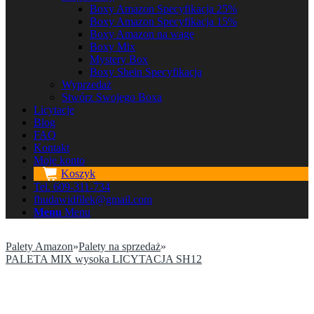
Boxy Amazon Specyfikacja 25%
Boxy Amazon Specyfikacja 15%
Boxy Amazon na wagę
Boxy Mix
Mystery Box
Boxy Shein Specyfikacja
Wyprzedaż
Stwórz Swojego Boxa
Licytacje
Blog
FAQ
Kontakt
Moje konto
Koszyk
Tel. 609-311-734
fhudawidfilek@gmail.com
Menu
Menu
Palety Amazon
»
Palety na sprzedaż
»
PALETA MIX wysoka LICYTACJA SH12