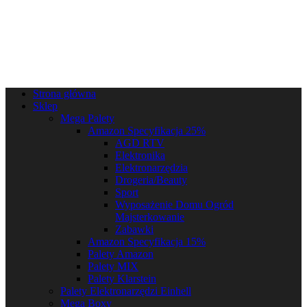
Strona główna
Sklep
Mega Palety
Amazon Specyfikacja 25%
AGD RTV
Elektronika
Elektronarzędzia
Drogeria/Beauty
Sport
Wyposażenie Domu Ogród
Majsterkowanie
Zabawki
Amazon Specyfikacja 15%
Palety Amazon
Palety MIX
Palety Klarstein
Palety Elektronarzędzi Einhell
Mega Boxy