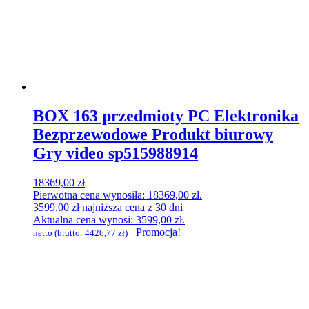
BOX 163 przedmioty PC Elektronika
Bezprzewodowe Produkt biurowy
Gry video sp515988914
18369,00
zł
Pierwotna cena wynosiła: 18369,00 zł.
3599,00
zł
najniższa cena z 30 dni
Aktualna cena wynosi: 3599,00 zł.
Promocja!
netto (brutto:
4426,77
zł
)