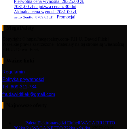
Pierwotna cena wynosiła: 28325,00 zł.
7081,00
zł
najniższa cena z 30 dni
Aktualna cena wynosi: 7081,00 zł.
Promocja!
netto (brutto:
8709,63
zł
)
MegaPalety
Copyright © https://megapalety.com- F.H.U. Dawid Fiłek |
Wszelkie prawa zastrzeżone | Materiały na tej stronie są własnością
F.H.U. Dawid Fiłek
Ważne linki
Regulamin
Polityka prywatności
Tel. 609-311-734
fhudawidfilek@gmail.com
Najnowsze oferty
Paleta Elektronarzędzi Einhell WAGA BRUTTO
262kg/2 / WAGA NETTO 222kg - 9zł/kg
27972,00
zł