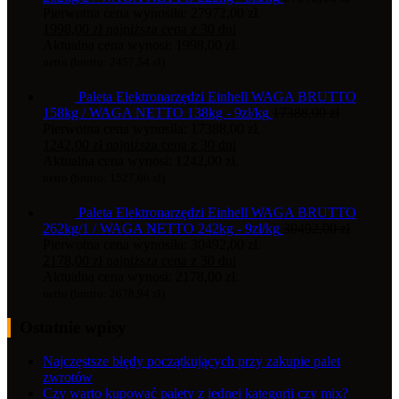
Pierwotna cena wynosiła: 27972,00 zł.
1998,00
zł
najniższa cena z 30 dni
Aktualna cena wynosi: 1998,00 zł.
netto (brutto:
2457,54
zł
)
Paleta Elektronarzędzi Einhell WAGA BRUTTO
158kg / WAGA NETTO 138kg - 9zł/kg
17388,00
zł
Pierwotna cena wynosiła: 17388,00 zł.
1242,00
zł
najniższa cena z 30 dni
Aktualna cena wynosi: 1242,00 zł.
netto (brutto:
1527,66
zł
)
Paleta Elektronarzędzi Einhell WAGA BRUTTO
262kg/1 / WAGA NETTO 242kg - 9zł/kg
30492,00
zł
Pierwotna cena wynosiła: 30492,00 zł.
2178,00
zł
najniższa cena z 30 dni
Aktualna cena wynosi: 2178,00 zł.
netto (brutto:
2678,94
zł
)
Ostatnie wpisy
Najczęstsze błędy początkujących przy zakupie palet
zwrotów
Czy warto kupować palety z jednej kategorii czy mix?