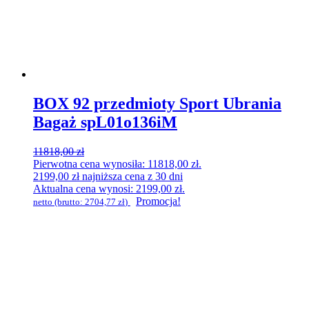
BOX 92 przedmioty Sport Ubrania
Bagaż spL01o136iM
11818,00
zł
Pierwotna cena wynosiła: 11818,00 zł.
2199,00
zł
najniższa cena z 30 dni
Aktualna cena wynosi: 2199,00 zł.
Promocja!
netto (brutto:
2704,77
zł
)