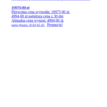
19975,00
zł
Pierwotna cena wynosiła: 19975,00 zł.
4994,00
zł
najniższa cena z 30 dni
Aktualna cena wynosi: 4994,00 zł.
Promocja!
netto (brutto:
6142,62
zł
)