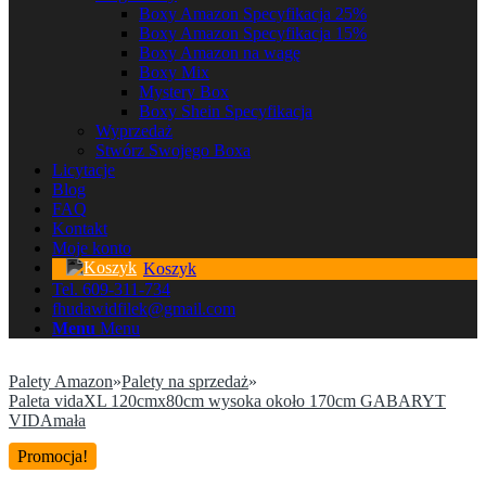
Boxy Amazon Specyfikacja 25%
Boxy Amazon Specyfikacja 15%
Boxy Amazon na wagę
Boxy Mix
Mystery Box
Boxy Shein Specyfikacja
Wyprzedaż
Stwórz Swojego Boxa
Licytacje
Blog
FAQ
Kontakt
Moje konto
Koszyk
Tel. 609-311-734
fhudawidfilek@gmail.com
Menu
Menu
Palety Amazon
»
Palety na sprzedaż
»
Paleta vidaXL 120cmx80cm wysoka około 170cm GABARYT
VIDAmała
Promocja!