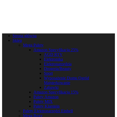
Strona główna
Sklep
Mega Palety
Amazon Specyfikacja 25%
AGD RTV
Elektronika
Elektronarzędzia
Drogeria/Beauty
Sport
Wyposażenie Domu Ogród
Majsterkowanie
Zabawki
Amazon Specyfikacja 15%
Palety Amazon
Palety MIX
Palety Klarstein
Palety Elektronarzędzi Einhell
Mega Boxy