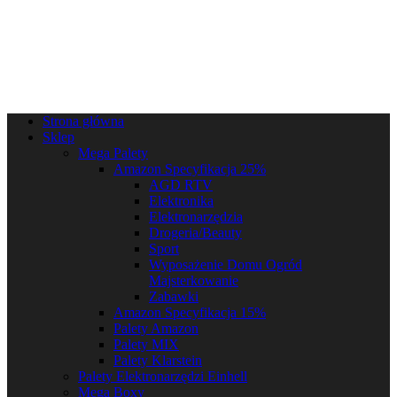
Strona główna
Sklep
Mega Palety
Amazon Specyfikacja 25%
AGD RTV
Elektronika
Elektronarzędzia
Drogeria/Beauty
Sport
Wyposażenie Domu Ogród
Majsterkowanie
Zabawki
Amazon Specyfikacja 15%
Palety Amazon
Palety MIX
Palety Klarstein
Palety Elektronarzędzi Einhell
Mega Boxy