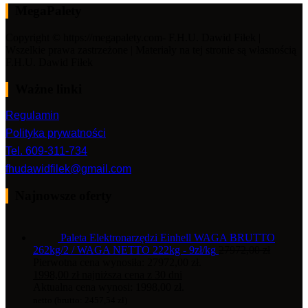
MegaPalety
Copyright © https://megapalety.com- F.H.U. Dawid Fiłek |
Wszelkie prawa zastrzeżone | Materiały na tej stronie są własnością
F.H.U. Dawid Fiłek
Ważne linki
Regulamin
Polityka prywatności
Tel. 609-311-734
fhudawidfilek@gmail.com
Najnowsze oferty
Paleta Elektronarzędzi Einhell WAGA BRUTTO
262kg/2 / WAGA NETTO 222kg - 9zł/kg
27972,00
zł
Pierwotna cena wynosiła: 27972,00 zł.
1998,00
zł
najniższa cena z 30 dni
Aktualna cena wynosi: 1998,00 zł.
netto (brutto:
2457,54
zł
)