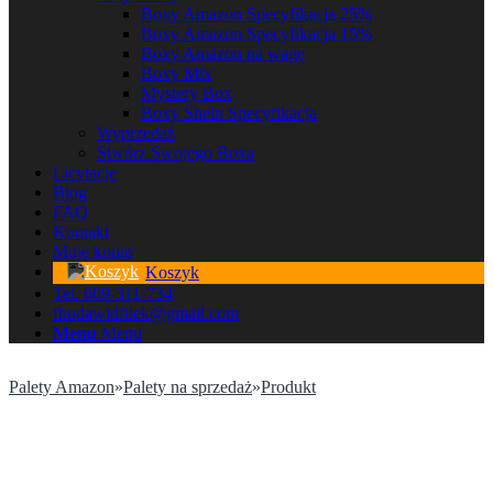
Boxy Amazon Specyfikacja 25%
Boxy Amazon Specyfikacja 15%
Boxy Amazon na wagę
Boxy Mix
Mystery Box
Boxy Shein Specyfikacja
Wyprzedaż
Stwórz Swojego Boxa
Licytacje
Blog
FAQ
Kontakt
Moje konto
Koszyk
Tel. 609-311-734
fhudawidfilek@gmail.com
Menu
Menu
Palety Amazon
»
Palety na sprzedaż
»
Produkt