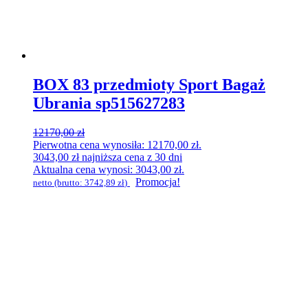
BOX 83 przedmioty Sport Bagaż
Ubrania sp515627283
12170,00
zł
Pierwotna cena wynosiła: 12170,00 zł.
3043,00
zł
najniższa cena z 30 dni
Aktualna cena wynosi: 3043,00 zł.
Promocja!
netto (brutto:
3742,89
zł
)