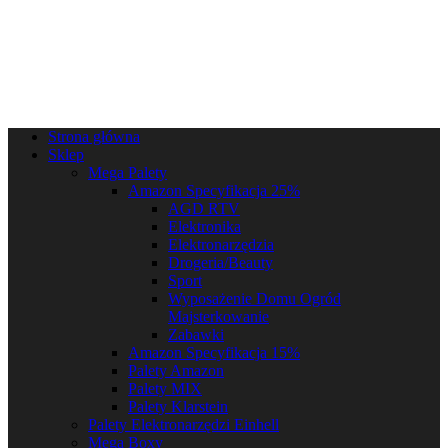
Strona główna
Sklep
Mega Palety
Amazon Specyfikacja 25%
AGD RTV
Elektronika
Elektronarzędzia
Drogeria/Beauty
Sport
Wyposażenie Domu Ogród
Majsterkowanie
Zabawki
Amazon Specyfikacja 15%
Palety Amazon
Palety MIX
Palety Klarstein
Palety Elektronarzędzi Einhell
Mega Boxy