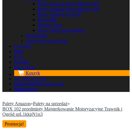
Boxy Amazon Specyfikacja 25%
Boxy Amazon Specyfikacja 15%
Boxy Amazon na wagę
Boxy Mix
Mystery Box
Boxy Shein Specyfikacja
Wyprzedaż
Stwórz Swojego Boxa
Licytacje
Blog
FAQ
Kontakt
Moje konto
Koszyk
Tel. 609-311-734
fhudawidfilek@gmail.com
Menu
Menu
Palety Amazon
»
Palety na sprzedaż
»
BOX 102 przedmioty Majsterkowanie Motoryzacyjne Trawnik i
Ogród spL1kkpN1n3
Promocja!