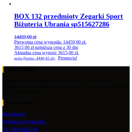
BOX 132 przedmioty Zegarki Sport
Biżuteria Ubrania sp515627286
14459,00
zł
Pierwotna cena wynosiła: 14459,00 zł.
3615,00
zł
najniższa cena z 30 dni
Aktualna cena wynosi: 3615,00 zł.
Promocja!
netto (brutto:
4446,45
zł
)
MegaPalety
Copyright © https://megapalety.com- F.H.U. Dawid Fiłek |
Wszelkie prawa zastrzeżone | Materiały na tej stronie są własnością
F.H.U. Dawid Fiłek
Ważne linki
Regulamin
Polityka prywatności
Tel. 609-311-734