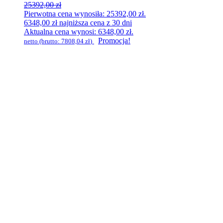
25392,00
zł
Pierwotna cena wynosiła: 25392,00 zł.
6348,00
zł
najniższa cena z 30 dni
Aktualna cena wynosi: 6348,00 zł.
Promocja!
netto (brutto:
7808,04
zł
)