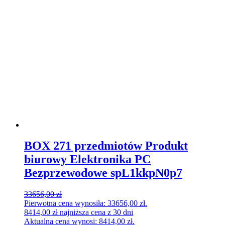
BOX 271 przedmiotów Produkt
biurowy Elektronika PC
Bezprzewodowe spL1kkpN0p7
33656,00
zł
Pierwotna cena wynosiła: 33656,00 zł.
8414,00
zł
najniższa cena z 30 dni
Aktualna cena wynosi: 8414,00 zł.