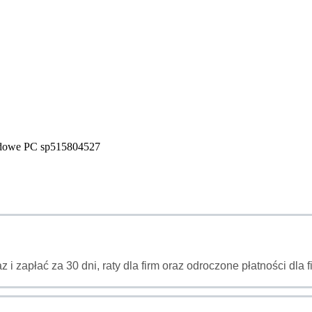
odowe PC sp515804527
az i zapłać za 30 dni, raty dla firm oraz odroczone płatności dl