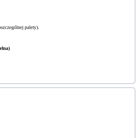
zczególnej palety).
lna)