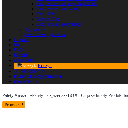
Boxy Amazon Specyfikacja 15%
Boxy Amazon na wagę
Boxy Mix
Mystery Box
Boxy Shein Specyfikacja
Wyprzedaż
Stwórz Swojego Boxa
Licytacje
Blog
FAQ
Kontakt
Moje konto
Koszyk
Tel. 609-311-734
fhudawidfilek@gmail.com
Menu
Menu
Palety Amazon
»
Palety na sprzedaż
»
BOX 163 przedmioty Produkt b
Promocja!