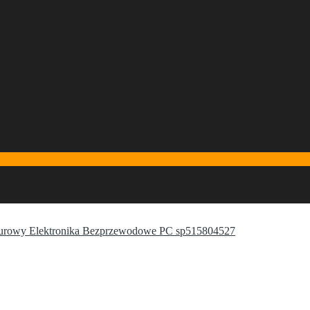
iurowy Elektronika Bezprzewodowe PC sp515804527