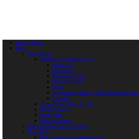
Strona główna
Sklep
Mega Palety
Amazon Specyfikacja 25%
AGD RTV
Elektronika
Elektronarzędzia
Drogeria/Beauty
Sport
Wyposażenie Domu Ogród Majsterkowanie
Zabawki
Amazon Specyfikacja 15%
Palety Amazon
Palety MIX
Palety Klarstein
Palety Elektronarzędzi Einhell
Mega Boxy
Boxy Amazon Specyfikacja 25%