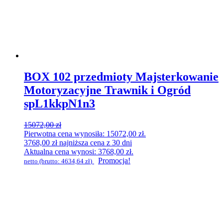
BOX 102 przedmioty Majsterkowanie
Motoryzacyjne Trawnik i Ogród
spL1kkpN1n3
15072,00
zł
Pierwotna cena wynosiła: 15072,00 zł.
3768,00
zł
najniższa cena z 30 dni
Aktualna cena wynosi: 3768,00 zł.
Promocja!
netto (brutto:
4634,64
zł
)