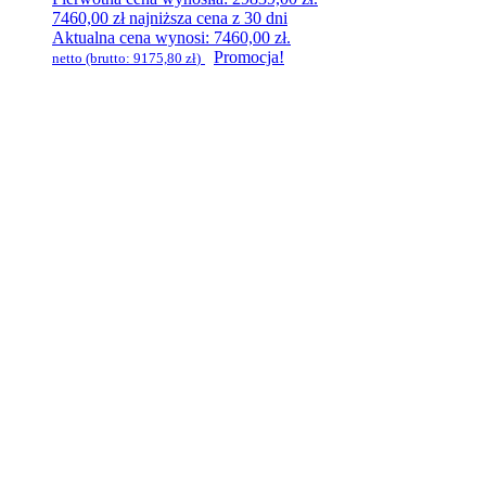
7460,00
zł
najniższa cena z 30 dni
Aktualna cena wynosi: 7460,00 zł.
Promocja!
netto (brutto:
9175,80
zł
)