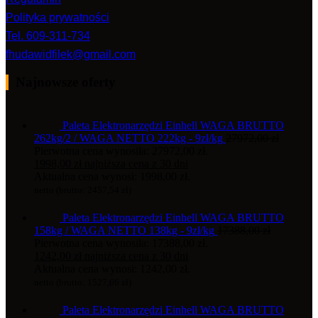
Polityka prywatności
Tel. 609-311-734
fhudawidfilek@gmail.com
Najnowsze oferty
Paleta Elektronarzędzi Einhell WAGA BRUTTO
262kg/2 / WAGA NETTO 222kg - 9zł/kg
27972,00
zł
Pierwotna cena wynosiła: 27972,00 zł.
1998,00
zł
najniższa cena z 30 dni
Aktualna cena wynosi: 1998,00 zł.
netto (brutto:
2457,54
zł
)
Paleta Elektronarzędzi Einhell WAGA BRUTTO
158kg / WAGA NETTO 138kg - 9zł/kg
17388,00
zł
Pierwotna cena wynosiła: 17388,00 zł.
1242,00
zł
najniższa cena z 30 dni
Aktualna cena wynosi: 1242,00 zł.
netto (brutto:
1527,66
zł
)
Paleta Elektronarzędzi Einhell WAGA BRUTTO