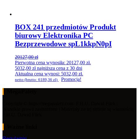
BOX 241 przedmiotów Produkt
biurowy Elektronika PC
Bezprzewodowe spL1kkpN0pI
20127,00
zł
Pierwotna cena wynosiła: 20127,00 zł.
5032,00
zł
najniższa cena z 30 dni
Aktualna cena wynosi: 5032,00 zł.
Promocja!
netto (brutto:
6189,36
zł
)
MegaPalety
Copyright © https://megapalety.com- F.H.U. Dawid Fiłek |
Wszelkie prawa zastrzeżone | Materiały na tej stronie są własnością
F.H.U. Dawid Fiłek
Ważne linki
Regulamin