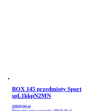
BOX 145 przedmioty Sport
spL1kkpN2MN
29839,00
zł
Pierwotna cena wynosiła: 29839,00 zł.