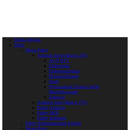
Strona główna
Sklep
Mega Palety
Amazon Specyfikacja 25%
AGD RTV
Elektronika
Elektronarzędzia
Drogeria/Beauty
Sport
Wyposażenie Domu Ogród
Majsterkowanie
Zabawki
Amazon Specyfikacja 15%
Palety Amazon
Palety MIX
Palety Klarstein
Palety Elektronarzędzi Einhell
Mega Boxy