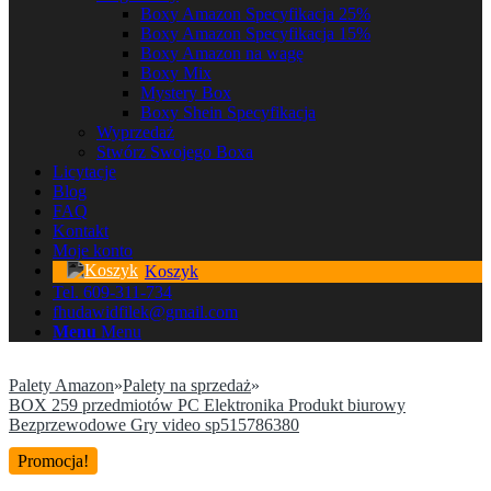
Boxy Amazon Specyfikacja 25%
Boxy Amazon Specyfikacja 15%
Boxy Amazon na wagę
Boxy Mix
Mystery Box
Boxy Shein Specyfikacja
Wyprzedaż
Stwórz Swojego Boxa
Licytacje
Blog
FAQ
Kontakt
Moje konto
Koszyk
Tel. 609-311-734
fhudawidfilek@gmail.com
Menu
Menu
Palety Amazon
»
Palety na sprzedaż
»
BOX 259 przedmiotów PC Elektronika Produkt biurowy
Bezprzewodowe Gry video sp515786380
Promocja!