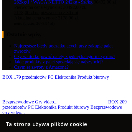
262kg/1 / WAGA NETTO 242kg - 9zł/kg
30492,00
zł
Pierwotna cena wynosiła: 30492,00 zł.
2178,00
zł
najniższa cena z 30 dni
Aktualna cena wynosi: 2178,00 zł.
netto (brutto:
2678,94
zł
)
Ostatnie wpisy
Najczęstsze błędy początkujących przy zakupie palet
zwrotów
Czy warto kupować palety z jednej kategorii czy mix?
Jakie produkty z palet sprzedają się najszybciej?
Czym są zwroty z Amazona?
BOX 179 przedmiotów PC Elektronika Produkt biurowy
Bezprzewodowe Gry video...
BOX 209
przedmiotów PC Elektronika Produkt biurowy Bezprzewodowe
Gry video...
Scroll to top
Ta strona używa plików cookie