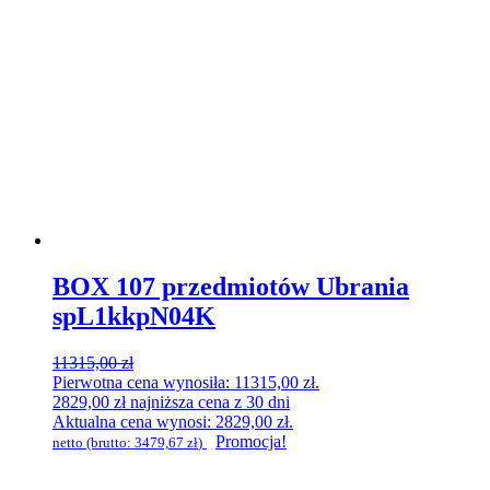
BOX 107 przedmiotów Ubrania
spL1kkpN04K
11315,00
zł
Pierwotna cena wynosiła: 11315,00 zł.
2829,00
zł
najniższa cena z 30 dni
Aktualna cena wynosi: 2829,00 zł.
Promocja!
netto (brutto:
3479,67
zł
)