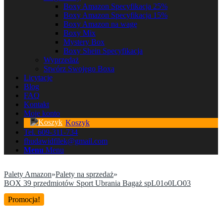
Boxy Amazon Specyfikacja 25%
Boxy Amazon Specyfikacja 15%
Boxy Amazon na wagę
Boxy Mix
Mystery Box
Boxy Shein Specyfikacja
Wyprzedaż
Stwórz Swojego Boxa
Licytacje
Blog
FAQ
Kontakt
Moje konto
Koszyk
Tel. 609-311-734
fhudawidfilek@gmail.com
Menu
Menu
Palety Amazon
»
Palety na sprzedaż
»
BOX 39 przedmiotów Sport Ubrania Bagaż spL01o0LO03
Promocja!