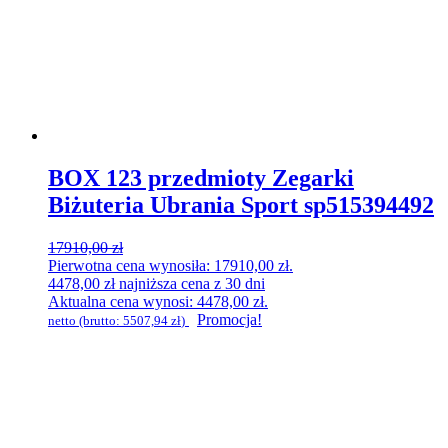
BOX 123 przedmioty Zegarki
Biżuteria Ubrania Sport sp515394492
17910,00
zł
Pierwotna cena wynosiła: 17910,00 zł.
4478,00
zł
najniższa cena z 30 dni
Aktualna cena wynosi: 4478,00 zł.
Promocja!
netto (brutto:
5507,94
zł
)