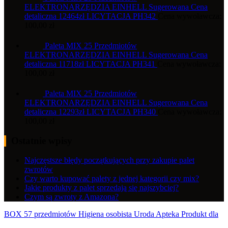
ELEKTRONARZĘDZIA EINHELL Sugerowana Cena
detaliczna 12464zł LICYTACJA PH342
Cena wywoławcza:
100,00
zł
Paleta MIX 25 Przedmiotów
ELEKTRONARZĘDZIA EINHELL Sugerowana Cena
detaliczna 11718zł LICYTACJA PH341
Cena wywoławcza:
100,00
zł
Paleta MIX 25 Przedmiotów
ELEKTRONARZĘDZIA EINHELL Sugerowana Cena
detaliczna 12293zł LICYTACJA PH340
Cena wywoławcza:
100,00
zł
Ostatnie wpisy
Najczęstsze błędy początkujących przy zakupie palet
zwrotów
Czy warto kupować palety z jednej kategorii czy mix?
Jakie produkty z palet sprzedają się najszybciej?
Czym są zwroty z Amazona?
BOX 57 przedmiotów Higiena osobista Uroda Apteka Produkt dla