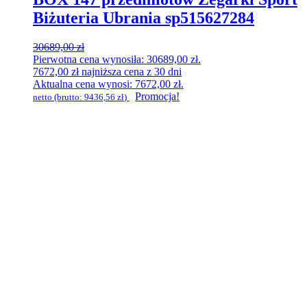
Biżuteria Ubrania sp515627284
30689,00
zł
Pierwotna cena wynosiła: 30689,00 zł.
7672,00
zł
najniższa cena z 30 dni
Aktualna cena wynosi: 7672,00 zł.
Promocja!
netto (brutto:
9436,56
zł
)