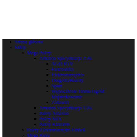
Strona główna
Sklep
Mega Palety
Amazon Specyfikacja 25%
AGD RTV
Elektronika
Elektronarzędzia
Drogeria/Beauty
Sport
Wyposażenie Domu Ogród
Majsterkowanie
Zabawki
Amazon Specyfikacja 15%
Palety Amazon
Palety MIX
Palety Klarstein
Palety Elektronarzędzi Einhell
Mega Boxy