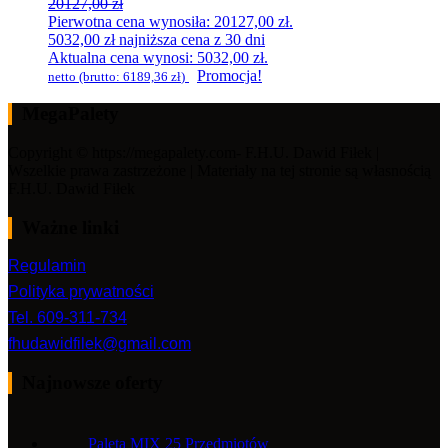
20127,00
zł
Pierwotna cena wynosiła: 20127,00 zł.
5032,00
zł
najniższa cena z 30 dni
Aktualna cena wynosi: 5032,00 zł.
Promocja!
netto (brutto:
6189,36
zł
)
MegaPalety
Copyright © https://megapalety.com- F.H.U. Dawid Fiłek |
Wszelkie prawa zastrzeżone | Materiały na tej stronie są własnością
F.H.U. Dawid Fiłek
Ważne linki
Regulamin
Polityka prywatności
Tel. 609-311-734
fhudawidfilek@gmail.com
Najnowsze oferty
Paleta MIX 25 Przedmiotów