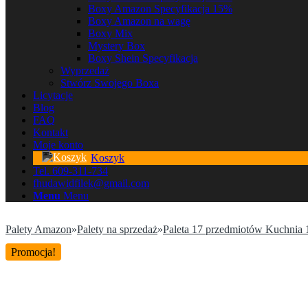
Boxy Amazon Specyfikacja 15%
Boxy Amazon na wagę
Boxy Mix
Mystery Box
Boxy Shein Specyfikacja
Wyprzedaż
Stwórz Swojego Boxa
Licytacje
Blog
FAQ
Kontakt
Moje konto
Koszyk
Tel. 609-311-734
fhudawidfilek@gmail.com
Menu
Menu
Palety Amazon
»
Palety na sprzedaż
»
Paleta 17 przedmiotów Kuchnia
Promocja!