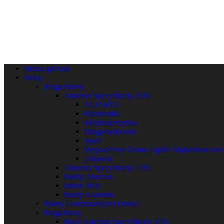
Strona główna
Sklep
Mega Palety
Amazon Specyfikacja 25%
AGD RTV
Elektronika
Elektronarzędzia
Drogeria/Beauty
Sport
Wyposażenie Domu Ogród Majsterkowanie
Zabawki
Amazon Specyfikacja 15%
Palety Amazon
Palety MIX
Palety Klarstein
Palety Elektronarzędzi Einhell
Mega Boxy
Boxy Amazon Specyfikacja 25%