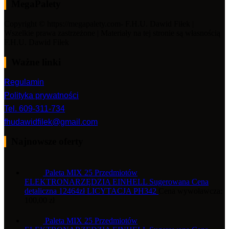
MegaPalety
Copyright © https://megapalety.com- F.H.U. Dawid Fiłek |
Wszelkie prawa zastrzeżone | Materiały na tej stronie są własnością
F.H.U. Dawid Fiłek
Ważne linki
Regulamin
Polityka prywatności
Tel. 609-311-734
fhudawidfilek@gmail.com
Najnowsze oferty
Paleta MIX 25 Przedmiotów
ELEKTRONARZĘDZIA EINHELL Sugerowana Cena
detaliczna 12464zł LICYTACJA PH342
Cena wywoławcza:
100,00
zł
Paleta MIX 25 Przedmiotów