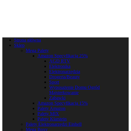
Strona główna
Sklep
Mega Palety
Amazon Specyfikacja 25%
AGD RTV
Elektronika
Elektronarzędzia
Drogeria/Beauty
Sport
Wyposażenie Domu Ogród
Majsterkowanie
Zabawki
Amazon Specyfikacja 15%
Palety Amazon
Palety MIX
Palety Klarstein
Palety Elektronarzędzi Einhell
Mega Boxy