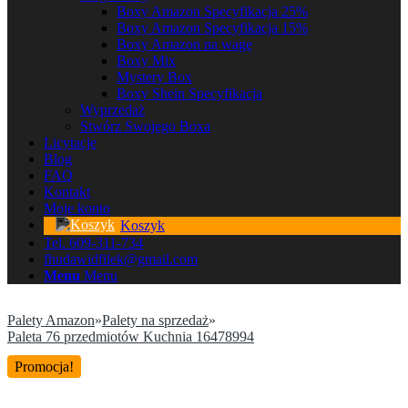
Boxy Amazon Specyfikacja 25%
Boxy Amazon Specyfikacja 15%
Boxy Amazon na wagę
Boxy Mix
Mystery Box
Boxy Shein Specyfikacja
Wyprzedaż
Stwórz Swojego Boxa
Licytacje
Blog
FAQ
Kontakt
Moje konto
Koszyk
Tel. 609-311-734
fhudawidfilek@gmail.com
Menu
Menu
Palety Amazon
»
Palety na sprzedaż
»
Paleta 76 przedmiotów Kuchnia 16478994
Promocja!